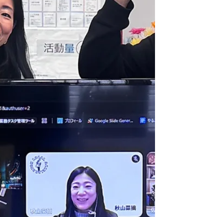
ートアップやソーシャルビジネスに取り組む起業家の実践
事例をお伝えしました。 授業には、多様な出身国の留学生
を含む国際色豊かな学生の皆様が参加し、教室全体に広い
視点と活発な空気が感じられる時間となりました。 受講生
の中には、すでに起業を実践されている方や、今後の進路
として起業を志している方もおられ、講義後に具体的な問
いや関心が交わされる場面も見られました。 今回の講義
が、受講生の皆様、一人ひとりにとって 「社会と自分の関
わり方」や「行動としての起業」を考えるきっかけとなっ
ていれば幸いです。 今後の皆さまのご活躍を心より祈念し
ております。 SOCIAL STARTUP STUDIO CHIBA実行委員会
では、大学・教育機関と連携し、授業やプ