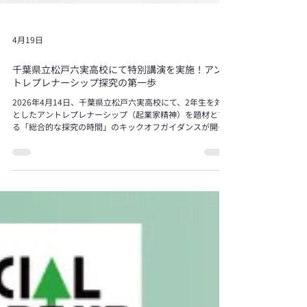
4月19日
千葉県立松戸六実高校にて特別講演を実施！アン
トレプレナーシップ探究の第一歩
2026年4月14日、千葉県立松戸六実高校にて、2年生を対象
としたアントレプレナーシップ（起業家精神）を題材とす
る「総合的な探究の時間」のキックオフガイダンスが開催
されました。 本年度から同校で初めて取り組まれるこのプ
ロジェクトの導入として、SSSC実行委員長の河西祐介が講
師として登壇。「地域からの課題の見つけ方」や「想いを
形にするソーシャルアントレプレナーのあり方」について
講演を行いました。 「街の景色」からニーズを読み解く。
エスノグラフィの視点を体験 講演の後半では、単なる座学
にとどまらず、実践的なワークショップを実施しました。
取り上げたのは、河西が日頃から街歩きの中で行っている
「エスノグラフィ（行動観察）」の手法です。実際に街中
で撮影された「ユーザーの日常のワンシーン」の写真を使
い、そこから「この人は何に困っているのか？」「どんな
需要が隠れているのか？」を推測するワークを行いまし