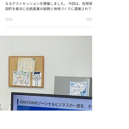
1月11日
【千葉拠点】伝統産業の未来を耕す。佐賀県有田
町から学ぶ「地域と人を耕す」ソーシャルビジネ
スの形
12月27日、千葉拠点（CHIBA-LABO）にて、今期3回目と
なるゲストセッションを開催しました。 今回は、佐賀県有
田町を拠点に伝統産業の振興と地域づくりに邁進されてい
る、 一般社団法人cray 代表理事の佐々木元康氏 をお招き
しました。 「伝統産業の未来を耕す、crayの挑戦と企業版
ふるさと納税の可能性」 セッションの前半では、佐々木氏
より、有田町での活動の歩みとソーシャルビジネスとして
の設計についてお話しいただきました。 製薬会社の研究員
から地域おこし協力隊へと転身した異色の経歴を持つ佐々
木氏。400年以上続く有田焼の伝統を「残る街」にするた
め、空き家活用や移住者支援だけでなく、「企業版ふるさ