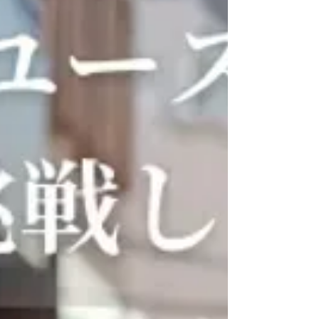
だ社会課題解決プロジェクトの内容や、実践を通して得た
学び・成果をプレゼン形式で紹介します！ 【内容】 オープ
ニングトークセッション ゲストプレゼンテーション 千葉の
経済における、ゼブラ企業の必要性について 岩渕薬品株式
会社 代表取締役社長 岩渕 琢磨 氏 「千葉県立小金高
校」 子ども食堂すまいるCANTEEN 未来をつくる！学生
のソーシャルアクション報告会のSSSC賞（優秀賞）受賞チ
ームによるプレゼンテーション SOCIAL STARTUP STUDIO
CHIBA 学生プレゼンテーション 3期生プレゼンテーション
①「障がいがあっても”自分らしく働ける”環境をつくりた
い ②「日本文化を次世代に繋げるためには？」 ③「若者主
体で作る『第三の居場所』を考える」 ④「人生のコンパス
を描いた辞書を編む」 2期生プレゼンテーション ⑤「発表
が苦手な人の為のAI音声×