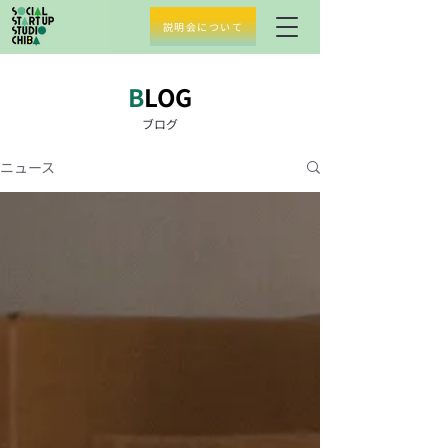
説明会について
​B
LOG
​ブログ
ニュース