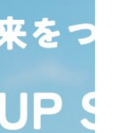
ンディングを立ち上げました。 ぜひ私たちの想いをご一読
いただき、 お気に入り登録・応援をお願いいたします。
https://camp-fire.jp/projects/924035/view クラウドファ
ンディングの概要 社会課題を“事業”に変える若者を千葉か
ら！学生社会起業家育成プログラムを広げたい 今回のプロ
ジェクトでは、SSSCの拠点としての機能拡充や、次世代の
ソーシャルアントレプレナーを育成するプログラムの継
続・発展を目指しています。 支援開始日時： 2026年4月4
日（土）9:00 支援終了日時 ：2026年5月31日（日）23:59
目標金額