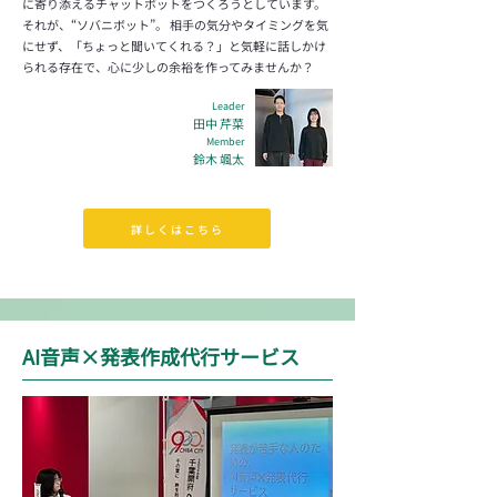
に寄り添えるチャットボットをつくろうとしています。
それが、“ソバニボット”。 相手の気分やタイミングを気
にせず、「ちょっと聞いてくれる？」と気軽に話しかけ
られる存在で、心に少しの余裕を作ってみませんか？
Leader
田中 芹菜
Member
​鈴木
颯太
詳しくはこちら
AI音声×発表作成代行サービス