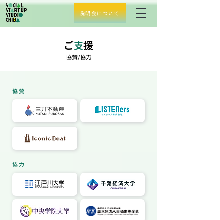
説明会について
ご
支
援
​協賛/協力
​協賛
​協力