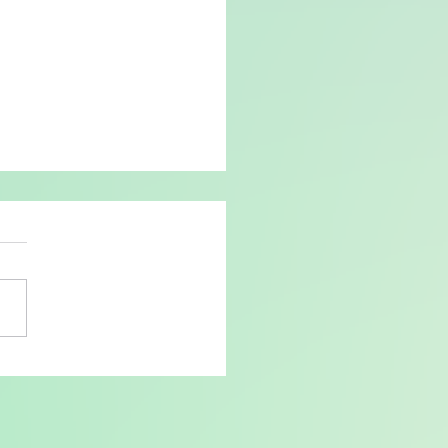
期 5月度インプットセッシ
をパレット柏にて実施し
た