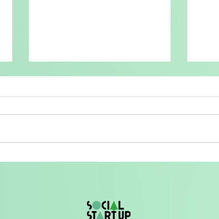
【観覧者募集】8月30日
第3
SOCIAL STARTUP STUDIO
ョン
KASHIWA 第3期中間報告会を
まし
開催します。