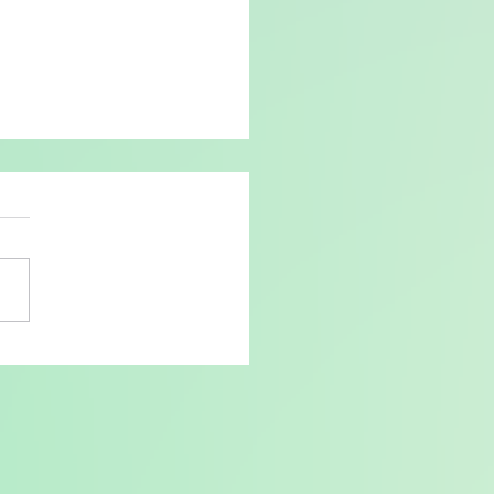
期 5月度インプットセッシ
をパレット柏にて実施し
た