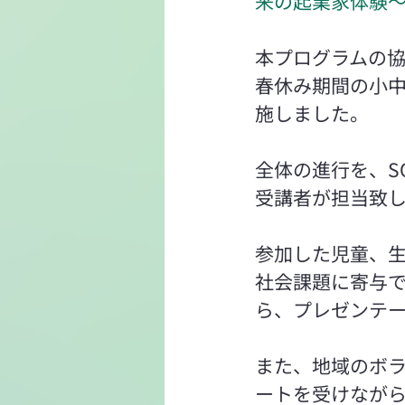
来の起業家体験
本プログラムの
春休み期間の小
施しました。
全体の進行を、SOC
受講者が担当致
参加した児童、
社会課題に寄与
ら、プレゼンテ
また、地域のボ
ートを受けなが