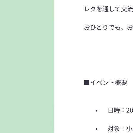
レクを通して交
おひとりでも、
■イベント概要
	•	日時：
	•	対