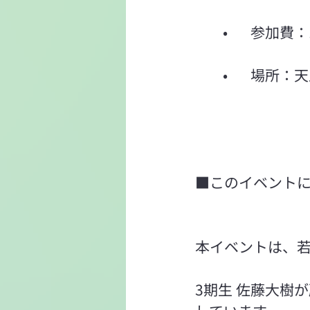
	•	参
	•	場
■このイベント
本イベントは、
3期生 佐藤大樹が所