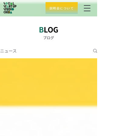
説明会について
​B
LOG
​ブログ
ニュース