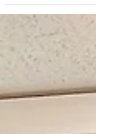
そんな人にぴったり！ レクを通して交流を深めながら、楽
しい時間を一緒に過ごしましょう！ おひとりでも、お友達
同士でも大歓迎です！ ■イベント概要 • 日時：2026年6月
14日（日）13:00〜17:00 • 対象：小学生～高校生（保護者
参加OK） • 参加費：100円（※現金のみ／事前申し込み必
須） • 場所：天王台北近隣センター（天王台駅から徒歩7
分） ■このイベントについて 本イベントは、若者の「居場
所づくり」をテーマに活動している 3期生 佐藤大樹が所属
するSOCIAL STARTUP STUDIO CHIBA実行委員会が主催し
ています。 学校や家以外にも、安心して過ごせる場所や、
新しい人と出会えるきっかけをつくりたいという想いで開
催しています。 ■こんな人におすすめ ・気軽に話せる場所
がほしい ・新しい友達をつくりたい ・学校や家以外の居場
所を探している ・一息つけ